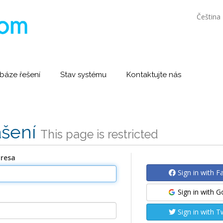
Čeština
báze řešení
Stav systému
Kontaktujte nás
ášení
This page is restricted
dresa
Sign in with 
Sign in with 
Sign in with T